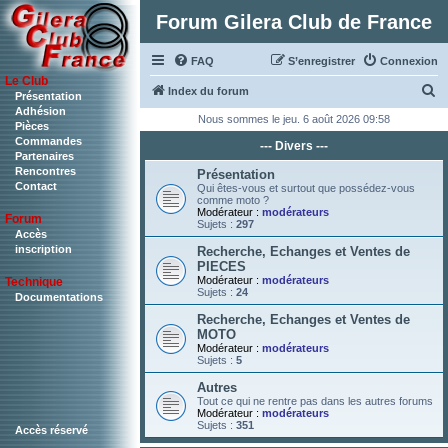
Forum Gilera Club de France
FAQ
S’enregistrer
Connexion
Le Club
R
Index du forum
Présentation
Adhésion
e
Nous sommes le jeu. 6 août 2026 09:58
Pièces
c
Commandes
--- Divers ---
Partenaires
h
Rencontres
Présentation
Contact
e
Qui êtes-vous et surtout que possédez-vous
comme moto ?
r
Modérateur :
modérateurs
Forum
Sujets :
297
c
Accès
inscription
Recherche, Echanges et Ventes de
h
PIECES
Modérateur :
modérateurs
Technique
e
Sujets :
24
Documentations
r
Recherche, Echanges et Ventes de
MOTO
Modérateur :
modérateurs
Sujets :
5
Autres
Tout ce qui ne rentre pas dans les autres forums
Modérateur :
modérateurs
Sujets :
351
Accès réservé