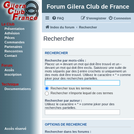
Forum Gilera Club de France
FAQ
S’enregistrer
Connexion
Le Club
Index du forum
Rechercher
Présentation
Adhésion
Rechercher
Pièces
Commandes
Partenaires
Rencontres
RECHERCHER
Contact
Recherche par mots-clés :
Placez un
+
devant un mot qui doit être trouvé et un
-
Forum
devant un mot qui doit être exclu. Saisissez une suite de
Accès
mots séparés par des
|
entre crochets si uniquement un
inscription
des mots doit être trouvé. Utilisez le caractère « * » comme
joker pour des recherches partielles.
Technique
Rechercher tous les termes
Documentations
Rechercher n’importe lequel de ces termes
Rechercher par auteur :
Utilisez le caractère « * » comme joker pour des
recherches partielles.
OPTIONS DE RECHERCHE
Accès réservé
Rechercher dans les forums :