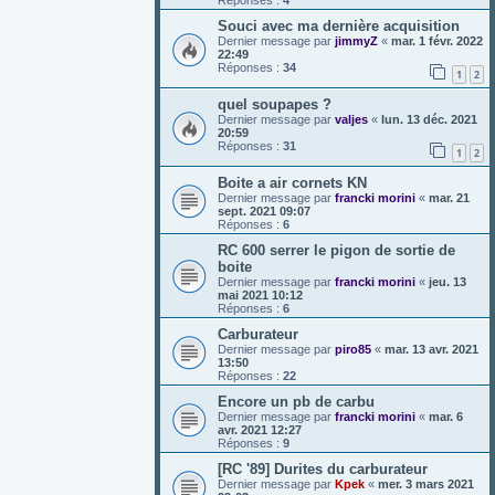
Réponses :
4
Souci avec ma dernière acquisition
Dernier message par
jimmyZ
«
mar. 1 févr. 2022
22:49
Réponses :
34
1
2
quel soupapes ?
Dernier message par
valjes
«
lun. 13 déc. 2021
20:59
Réponses :
31
1
2
Boite a air cornets KN
Dernier message par
francki morini
«
mar. 21
sept. 2021 09:07
Réponses :
6
RC 600 serrer le pigon de sortie de
boite
Dernier message par
francki morini
«
jeu. 13
mai 2021 10:12
Réponses :
6
Carburateur
Dernier message par
piro85
«
mar. 13 avr. 2021
13:50
Réponses :
22
Encore un pb de carbu
Dernier message par
francki morini
«
mar. 6
avr. 2021 12:27
Réponses :
9
[RC '89] Durites du carburateur
Dernier message par
Kpek
«
mer. 3 mars 2021