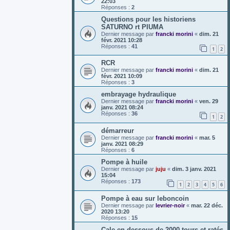
22:03
Réponses :
2
Questions pour les historiens
SATURNO rt PIUMA
Dernier message par
francki morini
«
dim. 21
févr. 2021 10:28
Réponses :
41
1
2
RCR
Dernier message par
francki morini
«
dim. 21
févr. 2021 10:09
Réponses :
3
embrayage hydraulique
Dernier message par
francki morini
«
ven. 29
janv. 2021 08:24
Réponses :
36
1
2
démarreur
Dernier message par
francki morini
«
mar. 5
janv. 2021 08:29
Réponses :
6
Pompe à huile
Dernier message par
juju
«
dim. 3 janv. 2021
15:04
Réponses :
173
1
2
3
4
5
6
Pompe à eau sur leboncoin
Dernier message par
levrier-noir
«
mar. 22 déc.
2020 13:20
Réponses :
15
Cale en dessous de 2000 tours et ratés