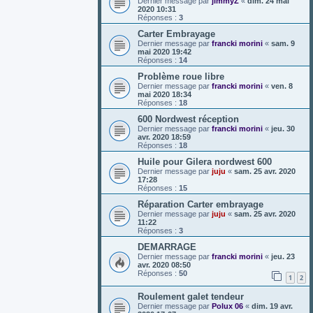
Dernier message par
jimmyZ
«
dim. 24 mai
2020 10:31
Réponses :
3
Carter Embrayage
Dernier message par
francki morini
«
sam. 9
mai 2020 19:42
Réponses :
14
Problème roue libre
Dernier message par
francki morini
«
ven. 8
mai 2020 18:34
Réponses :
18
600 Nordwest réception
Dernier message par
francki morini
«
jeu. 30
avr. 2020 18:59
Réponses :
18
Huile pour Gilera nordwest 600
Dernier message par
juju
«
sam. 25 avr. 2020
17:28
Réponses :
15
Réparation Carter embrayage
Dernier message par
juju
«
sam. 25 avr. 2020
11:22
Réponses :
3
DEMARRAGE
Dernier message par
francki morini
«
jeu. 23
avr. 2020 08:50
Réponses :
50
1
2
Roulement galet tendeur
Dernier message par
Polux 06
«
dim. 19 avr.