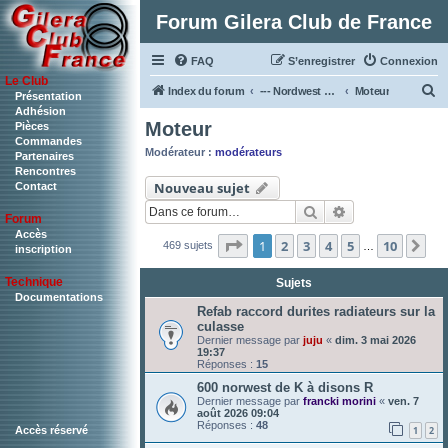
Forum Gilera Club de France
FAQ
S’enregistrer
Connexion
Le Club
R
Index du forum
--- Nordwest & RC ---
Moteur
Présentation
Adhésion
e
Moteur
Pièces
c
Commandes
Modérateur :
modérateurs
Partenaires
h
Rencontres
Nouveau sujet
Contact
e
Rechercher
Recherche ava
r
Forum
c
Accès
Page
1
sur
10
1
2
3
4
5
10
Su
469 sujets
…
inscription
h
Technique
Sujets
e
Documentations
r
Refab raccord durites radiateurs sur la
culasse
Dernier message par
juju
«
dim. 3 mai 2026
19:37
Réponses :
15
600 norwest de K à disons R
Dernier message par
francki morini
«
ven. 7
août 2026 09:04
Réponses :
48
Accès réservé
1
2