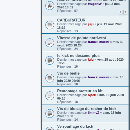
Dernier message par
HugoNW
«
jeu. 3 déc.
2020 16:01
Réponses :
57
1
2
CARBURATEUR
Dernier message par
juju
«
jeu. 19 nov. 2020
18:19
Réponses :
13
Vitesse de pointe nordwest
Dernier message par
francki morini
«
mer. 30
sept. 2020 10:26
Réponses :
24
le kick ne descend plus
Dernier message par
juju
«
ven. 28 août 2020
19:26
Réponses :
16
Vis de bielle
Dernier message par
francki morini
«
mar. 16
juin 2020 09:06
Réponses :
10
Remontage moteur en kit
Dernier message par
Kpek
«
lun. 15 juin 2020
09:18
Réponses :
18
Vis de blocage du rocher de kick
Dernier message par
jimmyZ
«
sam. 13 juin
2020 18:30
Réponses :
14
Verrouillage du kick