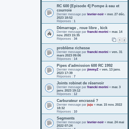
RC 600 [Episode 4] Pompe à eau et
courroie
Dernier message par
levrier-noir
«
mer. 27 déc.
2023 18:52
Réponses :
1
Démarrage , roue libre , kick
Dernier message par
francki morini
«
mar. 14
nov. 2023 15:35
Réponses :
34
1
2
problème richesse
Dernier message par
francki morini
«
ven. 31
mars 2023 09:06
Réponses :
14
Pipes d'admission 600 RC 1992
Dernier message par
jimmyZ
«
ven. 13 janv.
2023 17:39
Réponses :
7
Joints robinet de réservoir
Dernier message par
francki morini
«
mar. 3
janv. 2023 19:12
Réponses :
12
Carburateur encrassé ?
Dernier message par
juju
«
mar. 15 nov. 2022
18:32
Réponses :
10
Segments
Dernier message par
levrier-noir
«
mar. 24 mai
2022 07:24