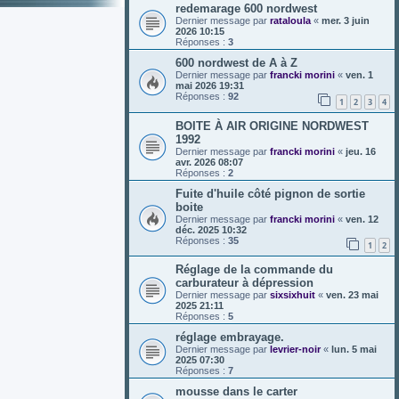
redemarage 600 nordwest
Dernier message par
rataloula
«
mer. 3 juin
2026 10:15
Réponses :
3
600 nordwest de A à Z
Dernier message par
francki morini
«
ven. 1
mai 2026 19:31
Réponses :
92
1
2
3
4
BOITE À AIR ORIGINE NORDWEST
1992
Dernier message par
francki morini
«
jeu. 16
avr. 2026 08:07
Réponses :
2
Fuite d'huile côté pignon de sortie
boite
Dernier message par
francki morini
«
ven. 12
déc. 2025 10:32
Réponses :
35
1
2
Réglage de la commande du
carburateur à dépression
Dernier message par
sixsixhuit
«
ven. 23 mai
2025 21:11
Réponses :
5
réglage embrayage.
Dernier message par
levrier-noir
«
lun. 5 mai
2025 07:30
Réponses :
7
mousse dans le carter