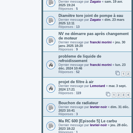
Dernier message par
Zagato
«
sam. 19 avr.
2025 19:24
Réponses :
5
Diamètre tore joint de pompe à eau
Dernier message par
Zagato
«
dim. 23 mars
2025 12:11
Réponses :
13
NV ne démarre pas après changement
de moteur
Dernier message par
francki morini
«
jeu. 30
janv. 2025 18:20
Réponses :
9
probleme de liquide de
refroidissement
Dernier message par
francki morini
«
lun. 23
déc. 2024 10:46
Réponses :
52
1
2
projet de filtre à air
Dernier message par
Lemotard
«
mar. 3 sept.
2024 17:21
Réponses :
119
1
2
3
4
Bouchon de radiateur
Dernier message par
levrier-noir
«
dim. 31 déc.
2023 10:41
Réponses :
3
Ma RC 600 [Episode 5] Le carbu
Dernier message par
levrier-noir
«
jeu. 28 déc.
2023 18:22
Réponses :
1