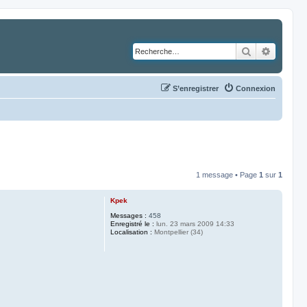
Rechercher
Recher
S’enregistrer
Connexion
1 message • Page
1
sur
1
Kpek
Messages :
458
Enregistré le :
lun. 23 mars 2009 14:33
Localisation :
Montpellier (34)