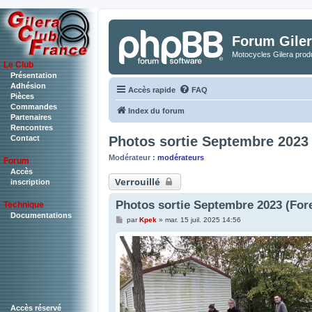
Forum Giler
Motocycles Gilera produ
Le Club
Présentation
Adhésion
Accès rapide
FAQ
Pièces
Commandes
Index du forum
Partenaires
Rencontres
Photos sortie Septembre 2023 
Contact
Modérateur :
modérateurs
Forum
Accès
Verrouillé
inscription
Photos sortie Septembre 2023 (For
Technique
Documentations
M
par
Kpek
»
mar. 15 juil. 2025 14:56
e
s
s
a
g
e
Accès réservé